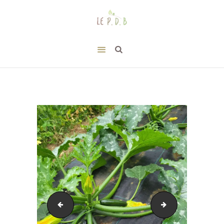
20220523_113412
20220523_174608