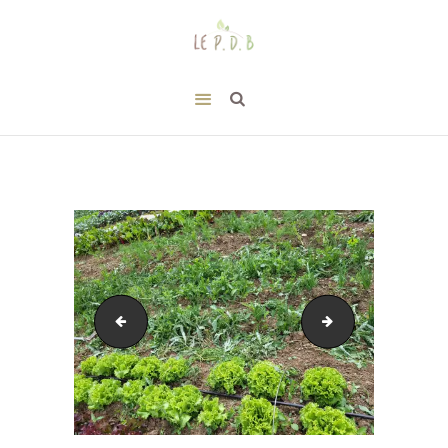
20220530_065641
20220530_120351