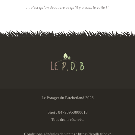
… c’est qu’on découvre ce qu’il y a sous le voile !”
Le Potager du Bitcherland 2026
Siret : 84790953800013
Tous droits réservés.
Conditions générales de ventes : https://lepdb.fr/cdv/