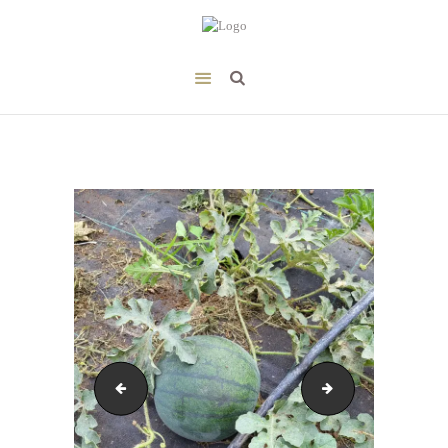
20220726_092230
20220726_092322