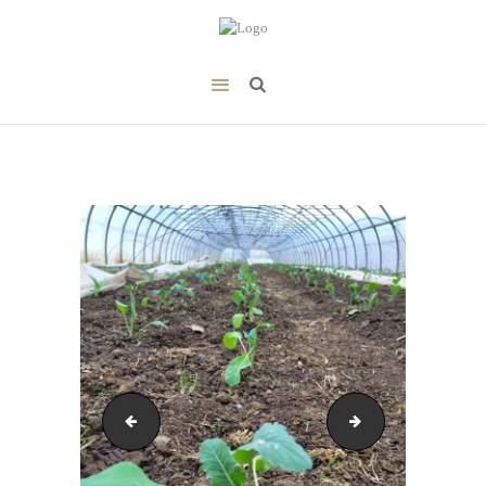
20230315_102036
20230313_164342