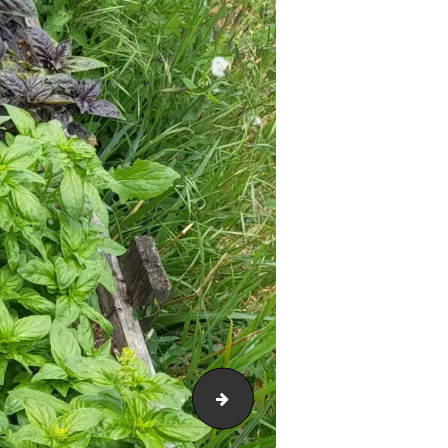
20230629_14445729094137197