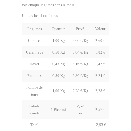
fois chaque légumes dans le mois).
Paniers hebdomadaires :
Légumes
Quantité
Prix*
Valeur
Carottes
1,00 Kg
2,60 €/Kg
2,60 €
Céléri rave
0,50 Kg
3,64 €/Kg
1,82 €
Navet
0,45 Kg
3,16 €/Kg
1,42 €
Patidoux
0,80 Kg
2,80 €/Kg
2,24 €
Pomme de
1,00 Kg
2,28 €/Kg
2,28 €
terre
Salade
2,57
1 Pièce(s)
2,57 €
scarole
€/pièce
Total
12,93 €