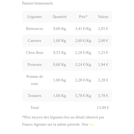
Paniers bimensuels
Légumes
Quantité
Prix*
Valeur
Betteraves
0,60 Kg
3,41 €/Kg
2,05 €
Carottes
1,00 Kg
2,60 €/Kg
2,60 €
Chou fleur
0,55 Kg
2,28 €/Kg
1,25 €
Poireaux
0,60 Kg
3,24 €/Kg
1,94 €
Pomme de
1,00 Kg
2,28 €/Kg
2,28 €
terre
Tomates
1,00 Kg
5,78 €/Kg
5,78 €
Total
15,90 €
*Prix moyen des légumes bio au détail observé par
France Agrimer sur la même période. Voir
ici
.