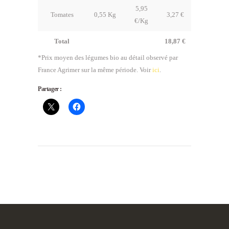
5,95
Tomates
0,55 Kg
3,27 €
€/Kg
Total
18,87 €
*Prix moyen des légumes bio au détail observé par
France Agrimer sur la même période. Voir
ici
.
Partager :