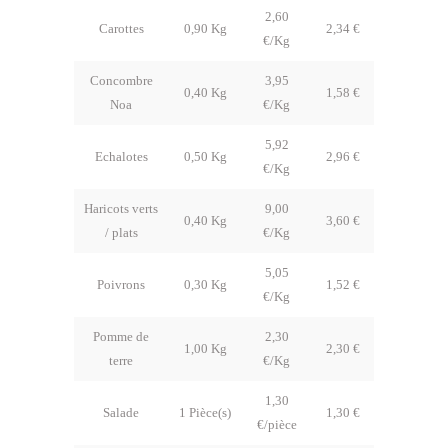
2,60
Carottes
0,90 Kg
2,34 €
€/Kg
Concombre
3,95
0,40 Kg
1,58 €
Noa
€/Kg
5,92
Echalotes
0,50 Kg
2,96 €
€/Kg
Haricots verts
9,00
0,40 Kg
3,60 €
/ plats
€/Kg
5,05
Poivrons
0,30 Kg
1,52 €
€/Kg
Pomme de
2,30
1,00 Kg
2,30 €
terre
€/Kg
1,30
Salade
1 Pièce(s)
1,30 €
€/pièce