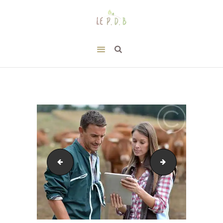
shop-11
image-25